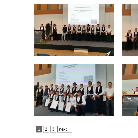
1
2
3
next »